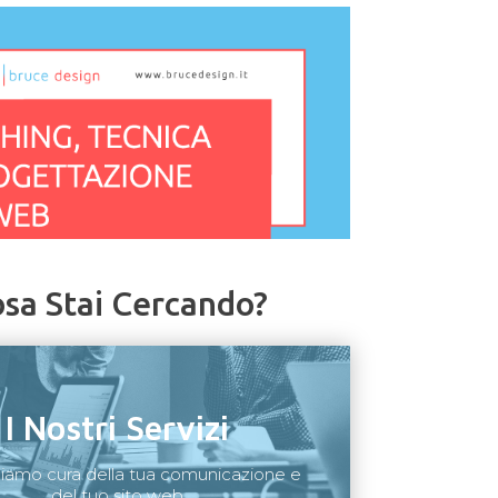
sa Stai Cercando?
I Nostri Servizi
diamo cura della tua comunicazione e
del tuo sito web