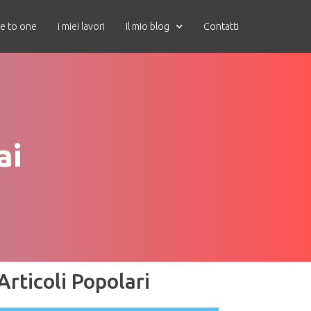
e to one
i miei lavori
Il mio blog
Contatti
ai
Articoli Popolari