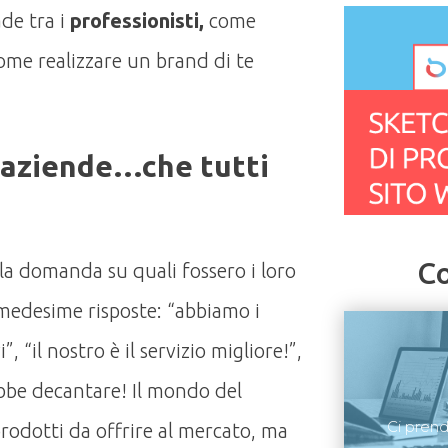
ade tra i
professionisti,
come
ome realizzare un brand di te
le aziende…che tutti
Co
la domanda su quali fossero i loro
 medesime risposte: “abbiamo i
, “il nostro è il servizio migliore!”,
bbe decantare! Il mondo del
Ci pren
 prodotti da offrire al mercato, ma