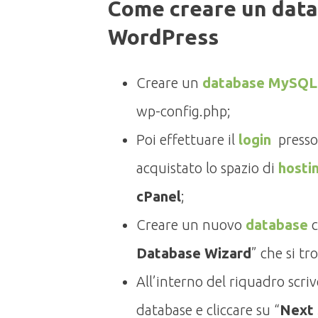
Come creare un dat
WordPress
Creare un
database MySQ
wp-config.php;
Poi effettuare il
login
presso 
acquistato lo spazio di
hosti
cPanel
;
Creare un nuovo
database
c
Database Wizard
” che si tr
All’interno del riquadro scriv
database e cliccare su “
Next