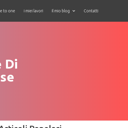
e to one
i miei lavori
Il mio blog
Contatti
 Di
ase