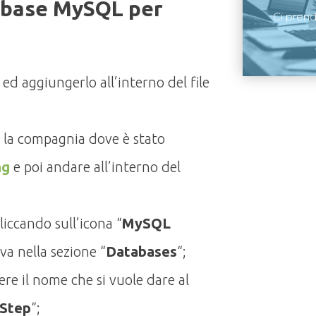
abase MySQL per
Ci pren
L
ed aggiungerlo all’interno del file
la compagnia dove è stato
ng
e poi andare all’interno del
liccando sull’icona “
MySQL
ova nella sezione “
Databases
“;
ere il nome che si vuole dare al
 Step
“;