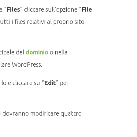
e “
Files
” cliccare sull’opzione “
File
ti i files relativi al proprio sito
ncipale del
dominio
o nella
llare WordPress.
lo e cliccare su “
Edit
” per
 si dovranno modificare quattro