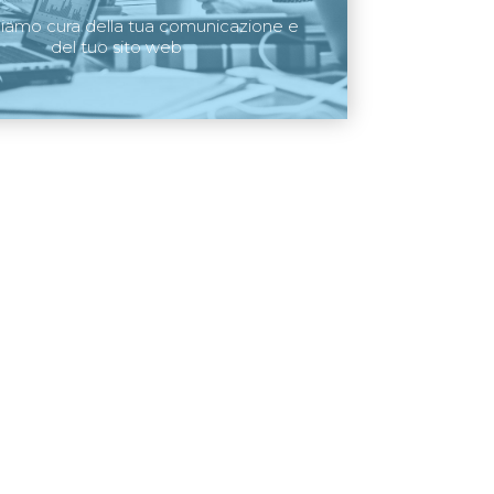
diamo cura della tua comunicazione e
del tuo sito web