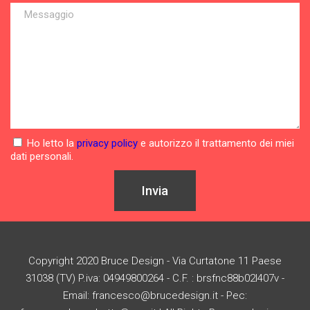
Ho letto la
privacy policy
e autorizzo il trattamento dei miei
dati personali.
Invia
Copyright 2020 Bruce Design - Via Curtatone 11 Paese
31038 (TV) P.iva: 04949800264 - C.F. : brsfnc88b02l407v -
Email: francesco@brucedesign.it - Pec: