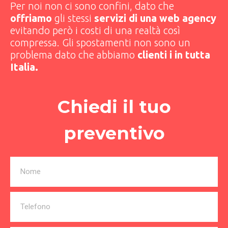
Per noi non ci sono confini, dato che
offriamo
gli stessi
servizi di una web agency
evitando però i costi di una realtà così
compressa. Gli spostamenti non sono un
problema dato che abbiamo
clienti i in tutta
Italia.
Chiedi il tuo
preventivo